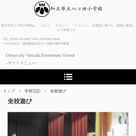
知立市立八ツ田小学校
知立市立八ツ田小学校は、「つよく」「ただしく」「うつくしく」を校訓に掲げた、地域に根差し
た小学校です。
TEL.(0566) 82-6807 FAX.(0566)82-6838
〒472-0012 愛知県知立市八ツ田町川畔45番地
Chiryu-city Yatsuda Elementary School
↓サイトメニュー↓
トップ
›
学校日記
›
全校遊び
全校遊び