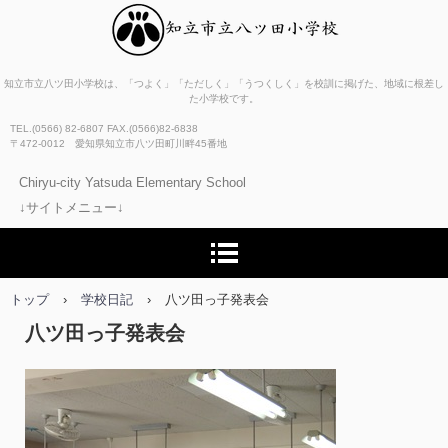
知立市立八ツ田小学校
知立市立八ツ田小学校は、「つよく」「ただしく」「うつくしく」を校訓に掲げた、地域に根差し
た小学校です。
TEL.(0566) 82-6807 FAX.(0566)82-6838
〒472-0012 愛知県知立市八ツ田町川畔45番地
Chiryu-city Yatsuda Elementary School
↓サイトメニュー↓
トップ
›
学校日記
›
八ツ田っ子発表会
八ツ田っ子発表会