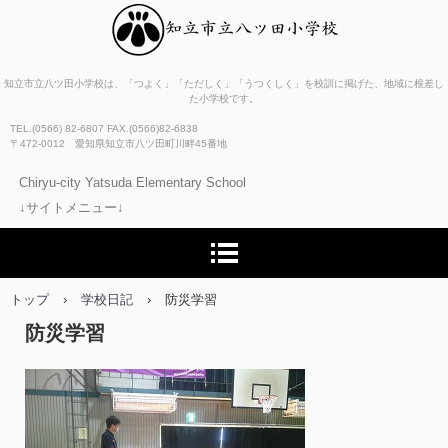
知立市立八ツ田小学校
知立市立八ツ田小学校は、「つよく」「ただしく」「うつくしく」を校訓に掲げた、地域に根差し
た小学校です。
TEL.(0566) 82-6807 FAX.(0566)82-6838
〒472-0012 愛知県知立市八ツ田町川畔45番地
Chiryu-city Yatsuda Elementary School
↓サイトメニュー↓
トップ
›
学校日記
›
防災学習
防災学習