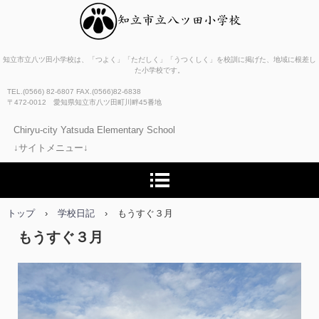
知立市立八ツ田小学校
知立市立八ツ田小学校は、「つよく」「ただしく」「うつくしく」を校訓に掲げた、地域に根差し
た小学校です。
TEL.(0566) 82-6807 FAX.(0566)82-6838
〒472-0012 愛知県知立市八ツ田町川畔45番地
Chiryu-city Yatsuda Elementary School
↓サイトメニュー↓
トップ
›
学校日記
›
もうすぐ３月
もうすぐ３月