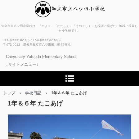
知立市立八ツ田小学校
知立市立八ツ田小学校は、「つよく」「ただしく」「うつくしく」を校訓に掲げた、地域に根差し
た小学校です。
TEL.(0566) 82-6807 FAX.(0566)82-6838
〒472-0012 愛知県知立市八ツ田町川畔45番地
Chiryu-city Yatsuda Elementary School
↓サイトメニュー↓
トップ
›
学校日記
›
1年＆６年 たこあげ
1年＆６年 たこあげ