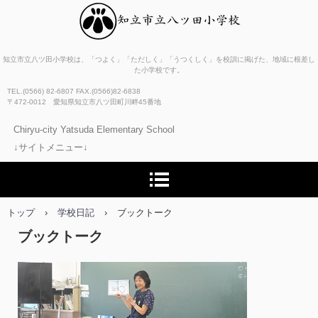
知立市立八ツ田小学校
知立市立八ツ田小学校は、「つよく」「ただしく」「うつくしく」を校訓に掲げた、地域に根差し
た小学校です。
TEL.(0566) 82-6807 FAX.(0566)82-6838
〒472-0012 愛知県知立市八ツ田町川畔45番地
Chiryu-city Yatsuda Elementary School
↓サイトメニュー↓
トップ
›
学校日記
›
ブックトーク
ブックトーク