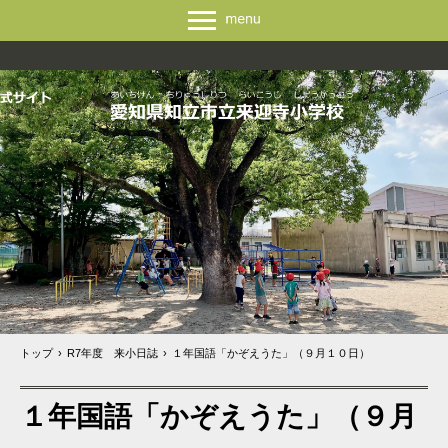
トップ
›
R7年度 来小日誌
›
１年国語「かぞえうた」（９月１０日）
１年国語「かぞえうた」（９月