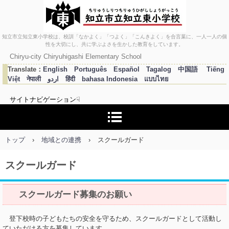
知立市立知立東小学校は、校訓「なかよく」「つよく」「こんきよく」を合言葉に、一人一人の個
知立市立知立東小学校
性を大切にし、共に学ぶよさを生かした教育をしています。
Chiryu-city Chiryuhigashi Elementary School
Translate：
English
Português
Español
Tagalog
中国語
Tiếng
Việt
नेपाली
اردو
हिंदी
bahasa Indonesia
แบบไทย
サイトナビゲーション☟
トップ
›
地域との連携
›
スクールガード
スクールガード
スクールガード募集のお願い
登下校時の子どもたちの安全を守るため、スクールガードとして活動し
ていただける方を募集しています。